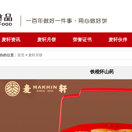
麦轩资讯
麦轩月饼
荣誉证书
麦轩伙伴
你的位置：
首页
>
麦轩月饼
铁棍怀山药